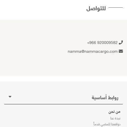
للتواصل
+966 920009582
namma@nammacargo.com
روابط أساسية
من نحن
نبذة عنا
دوافعنا للمضي قدماً