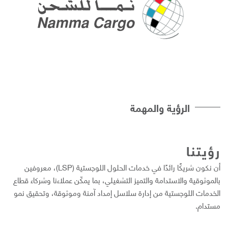
الرؤية والمهمة
ؤيتنا
أن نكون شریكًا رائدًا في خدمات الحلول اللوجستیة (LSP)، معروفین
الموثوقیة والاستدامة والتمیز التشغیلي، بما یمكّن عملاءنا وشركاء قطاع
لخدمات اللوجستیة من إدارة سلاسل إمداد آمنة وموثوقة، وتحقیق نمو
ستدام.