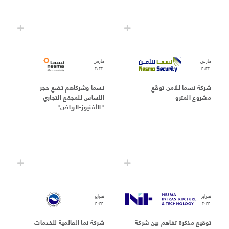
مارس
مارس
٢٠٢٢
٢٠٢٢
شركة نسما للأمن توقّع
نسما وشركاهم تضع حجر
مشروع المترو
الأساس للمجمّع التجاري
"الأفنيوز-الرياض"
فبراير
فبراير
٢٠٢٢
٢٠٢٢
توقيع مذكرة تفاهم بين شركة
شركة نما العالمية للخدمات