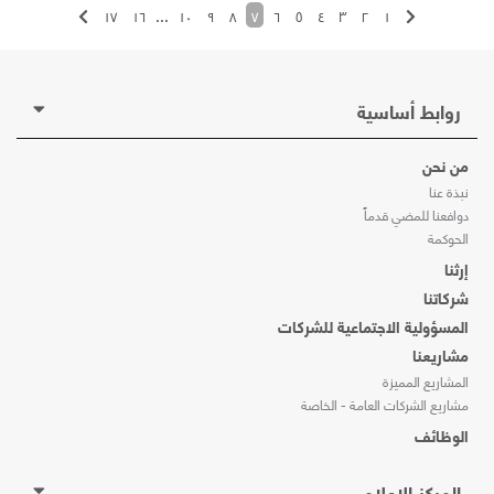
١٧
١٦
...
١٠
٩
٨
٧
٦
٥
٤
٣
٢
١
روابط أساسية
من نحن
نبذة عنا
دوافعنا للمضي قدماً
الحوكمة
إرثنا
شركاتنا
المسؤولية الاجتماعية للشركات
مشاريعنا
المشاريع المميزة
مشاريع الشركات العامة - الخاصة
الوظائف
المركز الإعلامي