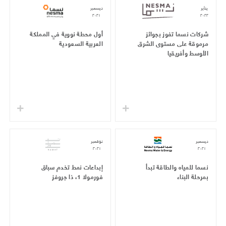
يناير
ديسمبر
٢٠٢١
٢٠٢٢
شركات نسما تفوز بجوائز
أول محطة نووية في المملكة
مرموقة على مستوى الشرق
العربية السعودية
الأوسط وأفريقيا
ديسمبر
نوفمبر
٢٠٢١
٢٠٢١
نسما للمياه والطاقة تبدأ
إبداعات نمط تخدم سباق
بمرحلة البناء
فورمولا 1، ذا جروفز