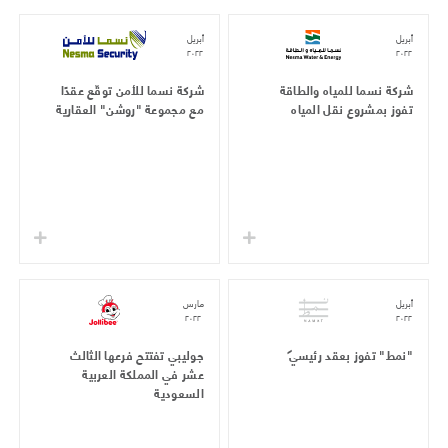
أبريل
أبريل
٢٠٢٢
٢٠٢٢
شركة نسما للمياه والطاقة
شركة نسما للأمن توقّع عقدًا
تفوز بمشروع نقل المياه
مع مجموعة "روشن" العقارية
أبريل
مارس
٢٠٢٢
٢٠٢٢
"نمط" تفوز بعقد رئيسي
جوليبي تفتتح فرعها الثالث
عشر في المملكة العربية
السعودية